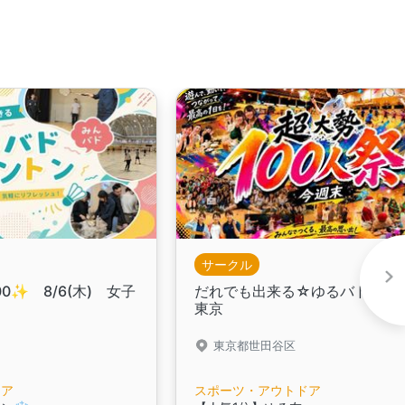
サークル
00✨️ 8/6(木) 女子
だれでも出来る☆ゆるバドミン
東京
東京都世田谷区
ドア
スポーツ・アウトドア