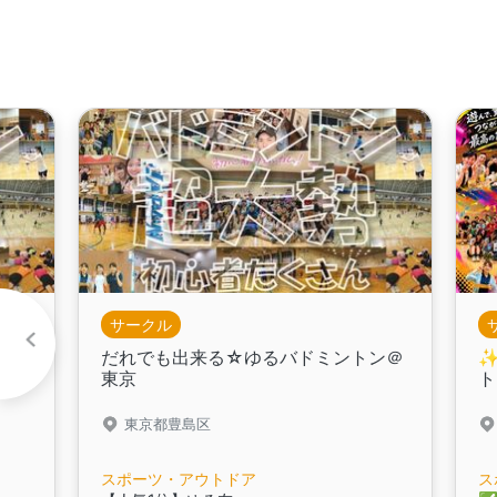
サークル
ミン
だれでも出来る☆ゆるバドミントン＠
✨
東京
ト
東京都豊島区
スポーツ・アウトドア
ス