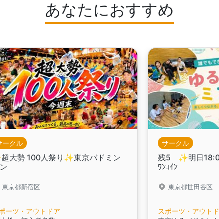
あなたにおすすめ
サークル
サークル
️超大勢 100人祭り✨️東京バドミン
残5 ✨️明日18:
ン
ﾜﾝｺｲﾝ
東京都新宿区
東京都世田谷区
ポーツ・アウトドア
スポーツ・アウト