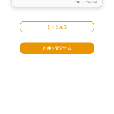
2026/07/14 投稿
もっと見る
条件を変更する