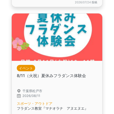
2026/07/24 投稿
イベント
8/11（火祝）夏休みフラダンス体験会
千葉県松戸市
2026/08/11
スポーツ・アウトドア
フラダンス教室『マナオラナ アヌエヌエ』