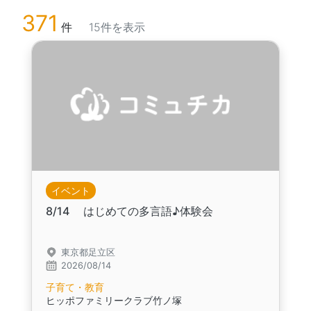
371
件
15件を表示
イベント
8/14 はじめての多言語♪体験会
東京都足立区
2026/08/14
子育て・教育
ヒッポファミリークラブ竹ノ塚