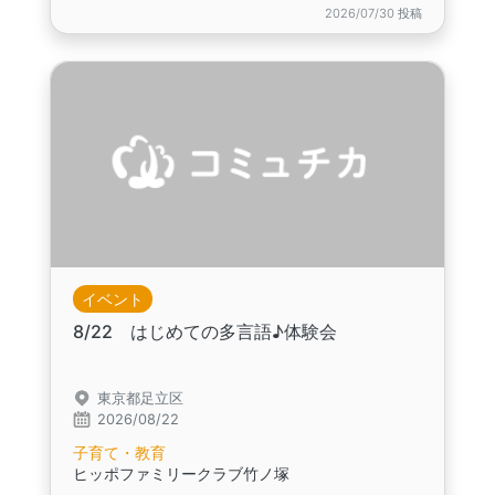
2026/07/30 投稿
イベント
8/22 はじめての多言語♪体験会
東京都足立区
2026/08/22
子育て・教育
ヒッポファミリークラブ竹ノ塚