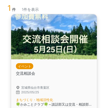
1
件
1件を表示
イベント
交流相談会
宮城県仙台市青葉区
2025/05/25
まちづくり・地域活性化
🍀かみことクラブ🍀～談話部又は交流・相談部メンバー募集～