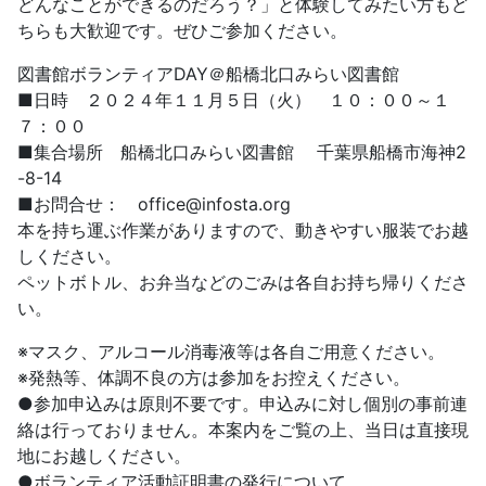
どんなことができるのだろう？」と体験してみたい方もど
ちらも大歓迎です。ぜひご参加ください。
図書館ボランティアDAY＠船橋北口みらい図書館
■日時 ２０２４年１１月５日（火） １０：００～１
７：００
■集合場所 船橋北口みらい図書館 千葉県船橋市海神2
-8-14
■お問合せ： office@infosta.org
本を持ち運ぶ作業がありますので、動きやすい服装でお越
しください。
ペットボトル、お弁当などのごみは各自お持ち帰りくださ
い。
※マスク、アルコール消毒液等は各自ご用意ください。
※発熱等、体調不良の方は参加をお控えください。
●参加申込みは原則不要です。申込みに対し個別の事前連
絡は行っておりません。本案内をご覧の上、当日は直接現
地にお越しください。
●ボランティア活動証明書の発行について