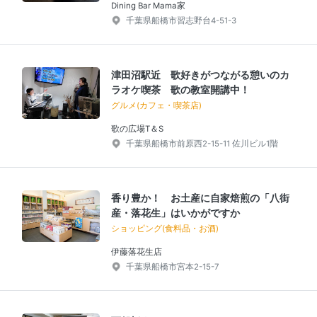
Dining Bar Mama家
千葉県船橋市習志野台4-51-3
津田沼駅近 歌好きがつながる憩いのカ
ラオケ喫茶 歌の教室開講中！
グルメ(カフェ・喫茶店)
歌の広場T＆S
千葉県船橋市前原西2-15-11 佐川ビル1階
香り豊か！ お土産に自家焙煎の「八街
産・落花生」はいかがですか
ショッピング(食料品・お酒)
伊藤落花生店
千葉県船橋市宮本2-15-7