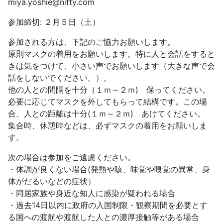
miya.yoshie@nifty.com
参加締切: ２月５日（土）
参加される方は、下記のご協力お願いします。
原則マスクの着用をお願いします。特に人と会話をすると
きは気をつけて、小さい声でお願いします（大きな声で会
話をしないでください。）。
他の人との間隔を十分（１ｍ～２ｍ) 保ってください。
必要に応じてマスクを外してもらって結構です。この場
合、人との距離は十分(１ｍ～２ｍ) あけてください。
集合時、休憩時などは、必ずマスクの着用をお願いしま
す。
次の場合は参加をご遠慮ください。
・体調が良くない場合(発熱や咳、味覚や嗅覚の異常、身
体がだるいなどの症状）
・同居家族や身近な知人に感染が疑われる場合
・過去14日以内に政府の入国制限・観察期間を必要とす
る国への渡航や渡航した人との濃厚接触等がある場合