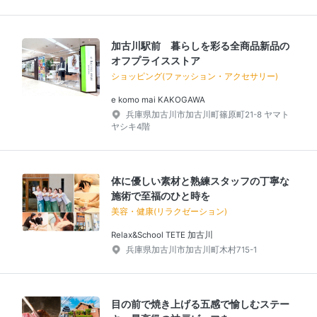
加古川駅前 暮らしを彩る全商品新品の
オフプライスストア
ショッピング(ファッション・アクセサリー)
e komo mai KAKOGAWA
兵庫県加古川市加古川町篠原町21-8 ヤマト
ヤシキ4階
体に優しい素材と熟練スタッフの丁寧な
施術で至福のひと時を
美容・健康(リラクゼーション)
Relax&School TETE 加古川
兵庫県加古川市加古川町木村715-1
目の前で焼き上げる五感で愉しむステー