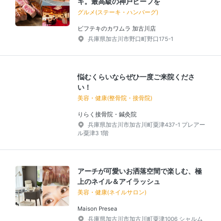
キ。最高級の神戸ビーフを
グルメ(ステーキ・ハンバーグ)
ビフテキのカワムラ 加古川店
兵庫県加古川市野口町野口175-1
悩むくらいならぜひ一度ご来院くださ
い！
美容・健康(整骨院・接骨院)
りらく接骨院・鍼灸院
兵庫県加古川市加古川町粟津437-1 プレアー
ル粟津3 1階
アーチが可愛いお洒落空間で楽しむ、極
上のネイル＆アイラッシュ
美容・健康(ネイルサロン)
Maison Presea
兵庫県加古川市加古川町粟津1006 シャルム