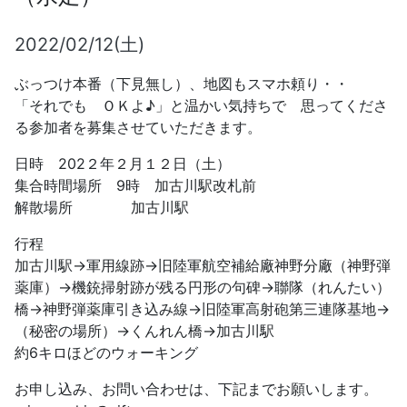
2022/02/12(土)
ぶっつけ本番（下見無し）、地図もスマホ頼り・・
「それでも ＯＫよ♪」と温かい気持ちで 思ってくださ
る参加者を募集させていただきます。
日時 202２年２月１２日（土）
集合時間場所 9時 加古川駅改札前
解散場所 加古川駅
行程
加古川駅→軍用線跡→旧陸軍航空補給廠神野分廠（神野弾
薬庫）→機銃掃射跡が残る円形の句碑→聯隊（れんたい）
橋→神野弾薬庫引き込み線→旧陸軍高射砲第三連隊基地→
（秘密の場所）→くんれん橋→加古川駅
約6キロほどのウォーキング
お申し込み、お問い合わせは、下記までお願いします。