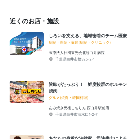
近くのお店・施設
しろいを支える、地域密着のチーム医療
病院・医院・薬局(病院・クリニック)
医療法人社団東光会北総白井病院
千葉県白井市根325-2-1
旨味がたっぷり！ 鮮度抜群のホルモン
焼肉
グルメ(焼肉・韓国料理)
あみ焼き元祖しちりん 西白井駅前店
千葉県白井市清水口1-2-7
あなたの身近な法律家。司法書士による