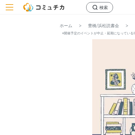
toggle navigation
検索
>
>
ホーム
豊橋/浜松読書会
※開催予定のイベントが中止・延期になっている