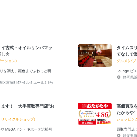
タイ古式・オイルリンパマッ
タイムス
蒸し☆
てなしで
ゼーション)
グルメ(パブ
りを調え、顔色までふわっと明
Lounge ピ
静岡県浜
区富塚町47-4 ルミエール2 E号
ます！ 大手買取専門店“お
高価買取
たからや”
・リサイクルショップ)
ショッピン
や MEGAドン・キホーテ浜松可
買取専門店
静岡県浜