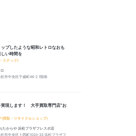
リップしたような昭和レトロなおも
楽しい時間を
・スナック)
エロ
松市中央区千歳町46-2 1階南
を実現します！ 大手買取専門店“お
グ(買取・リサイクルショップ)
 おたからや 浜松プラザフレスポ店
松市中央区上西町1020-33 浜松プラザフ