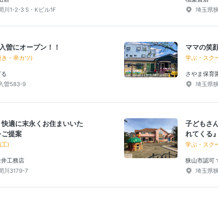
1-2-3 S・Kビル1F
埼玉県狭
が入曽にオープン！！
ママの笑
焼き・串カツ)
学ぶ・スク
ざる
さやま保育
曽583-9
埼玉県狭
 快適に末永くお住まいいた
子どもさ
をご提案
れてくる
工)
学ぶ・スク
金井工務店
狭山市認可
3179-7
埼玉県狭