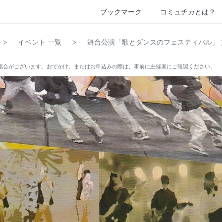
ブックマーク
コミュチカとは？
>
>
イベント 一覧
舞台公演「歌とダンスのフェスティバル」 
場合がございます。おでかけ、またはお申込みの際は、事前に主催者にご確認ください。