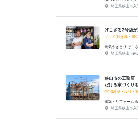
埼玉県狭山市入間川
げこざる2号店
グルメ(焼き鳥・串
元気やきとり げこ
埼玉県狭山市南入
狭山市の工務店
だける家づくり
住宅(建築・設計・施
建築・リフォーム 
埼玉県狭山市入間川