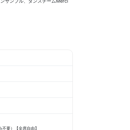
アンサンブル、ダンスチームMerci
み不要）【全席自由】
