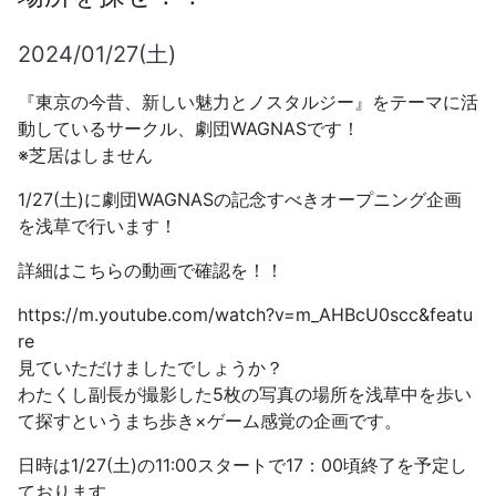
2024/01/27(土)
『東京の今昔、新しい魅力とノスタルジー』をテーマに活
動しているサークル、劇団WAGNASです！
※芝居はしません
1/27(土)に劇団WAGNASの記念すべきオープニング企画
を浅草で行います！
詳細はこちらの動画で確認を！！
https://m.youtube.com/watch?v=m_AHBcU0scc&featu
re
見ていただけましたでしょうか？
わたくし副長が撮影した5枚の写真の場所を浅草中を歩い
て探すというまち歩き×ゲーム感覚の企画です。
日時は1/27(土)の11:00スタートで17：00頃終了を予定し
ております。