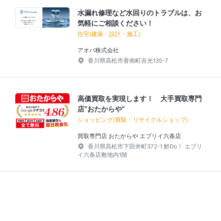
水漏れ修理など水回りのトラブルは、お
気軽にご相談ください！
住宅(建築・設計・施工)
アオバ株式会社
香川県高松市香南町吉光135-7
高価買取を実現します！ 大手買取専門
店“おたからや”
ショッピング(買取・リサイクルショップ)
買取専門店 おたからや エブリイ六条店
香川県高松市下田井町372-1 鮮Do！ エブリ
イ六条店敷地内1階