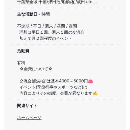
千葉県全域 千葉/津田沼/船橋/柏/成田 etc...
主な活動日・時間
不定期 / 平日 / 週末 / 昼間 / 夜間
理想は平日１回、週末１回の交流会

加えて月２回程度のイベント
活動費
有料
☆会費について☆

交流会(飲み会)は基本4000～5000円👛

イベント(季節行事やスポーツなど)は

内容によりその都度、会費が異なります✍
関連サイト
ホームページ