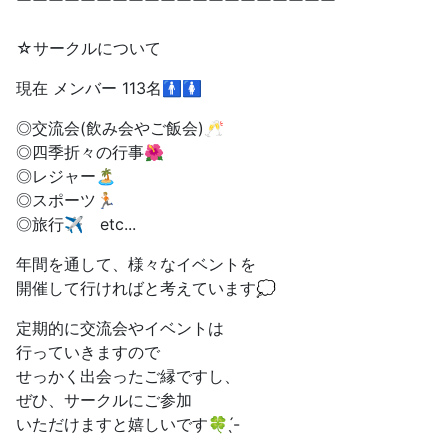
☆サークルについて
現在 メンバー 113名🚹🚺
◎交流会(飲み会やご飯会)🥂
◎四季折々の行事🌺
◎レジャー🏝
◎スポーツ🏃🏼‪
◎旅行✈️ etc...
年間を通して、様々なイベントを
開催して行ければと考えています💭
定期的に交流会やイベントは
行っていきますので
せっかく出会ったご縁ですし、
ぜひ、サークルにご参加
いただけますと嬉しいです🍀︎ ̖́-