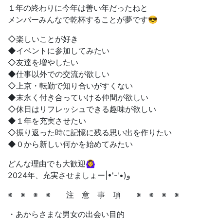
１年の終わりに今年は善い年だったねと
メンバーみんなで乾杯することが夢です😎
◇楽しいことが好き
◆イベントに参加してみたい
◇友達を増やしたい
◆仕事以外での交流が欲しい
◇上京・転勤で知り合いがすくない
◆末永く付き合っていける仲間が欲しい
◇休日はリフレッシュできる趣味が欲しい
◆１年を充実させたい
◇振り返った時に記憶に残る思い出を作りたい
◆０から新しい何かを始めてみたい
どんな理由でも大歓迎🙆‍♀️
2024年、充実させましょー‎|•'-'•)و
※ ※ ※ ※ 注 意 事 項 ※ ※ ※ ※
・あからさまな男女の出会い目的