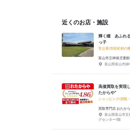
近くのお店・施設
輝く瞳 あふれ
っ子
官公署(市区町村の機
富山市立神保児童館
富山県富山市婦中
高価買取を実現し
たからや”
ショッピング(買取
買取専門店 おたか
富山県富山市五福
グセンター1階