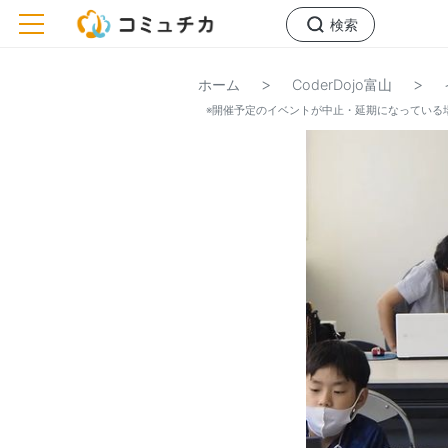
toggle navigation
検索
>
>
ホーム
CoderDojo富山
※開催予定のイベントが中止・延期になっている