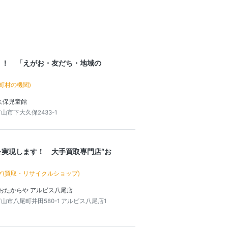
う！ 「えがお・友だち・地域の
町村の機関)
久保児童館
山市下大久保2433-1
を実現します！ 大手買取専門店“お
グ(買取・リサイクルショップ)
おたからや アルビス八尾店
山市八尾町井田580-1 アルビス八尾店1