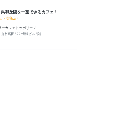
、呉羽丘陵を一望できるカフェ！
ェ・喫茶店)
リーカフェトッポリーノ
山市高田527 情報ビル5階