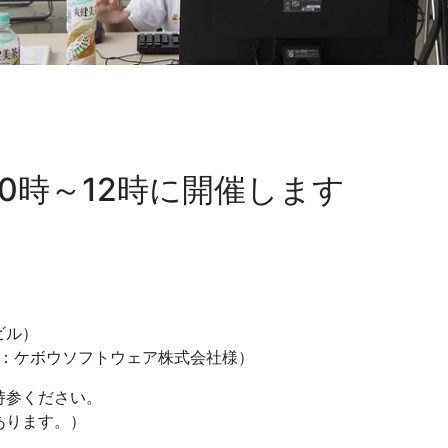
前10時～12時に開催します
ビル）
供：ケボウソフトウェア株式会社様）
持参ください。
あります。）