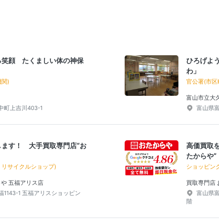
る笑顔 たくましい体の神保
ひろげよ
わ」
関)
官公署(市区
富山市立大
町上吉川403-1
富山県富
ます！ 大手買取専門店“お
高価買取
たからや”
・リサイクルショップ)
ショッピン
らや 五福アリス店
買取専門店 
1143-1 五福アリスショッピン
富山県富
階