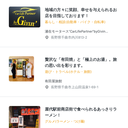
地域の方々に笑顔、幸せを与えられるお
店を目指しております！
暮らし・相談(自動車・バイク・自転車)
瀬在モータース”CarLifePartner”byGivin...
長野県千曲市内川813-2
贅沢な「有田焼」と「極上のお湯」。旅
の思い出を彩ります。
遊び・トラベル(ホテル・旅館)
有田屋旅館
長野県千曲市上山田温泉1-69-1
屋代駅前商店街で食べられるあっさりラ
ーメン！
グルメ(ラーメン・つけ麺)