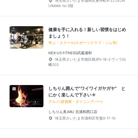
埼玉県さいたま市浦和区東仲町8-22 LEON
URAWA 1st 5階
健康を手に入れる！新しい習慣をはじめ
ましょう！
学ぶ・スクール(スポーツクラブ・ジム等)
NEX-US FITNESS武蔵浦和
埼玉県さいたま市南区根岸5-18-3 ヴィラ白
幡203
しちりん囲んで“ワイワイガヤガヤ” と
にかく楽しんで下さい☆
グルメ(居酒屋・ダイニングバー)
しちりん炙ABU 北浦和西口店
埼玉県さいたま市浦和区常盤9-17-10