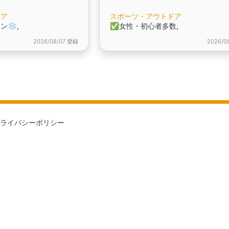
ドア
スポーツ・アウトドア
❄️,
✅️女性・初心者多数,
2026/08/07 登録
2026/0
ライバシーポリシー