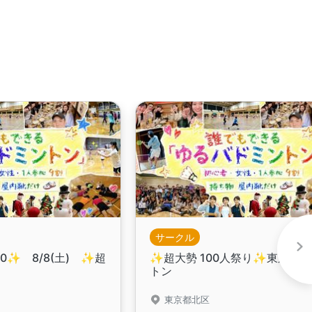
サークル
00✨️ 8/8(土) ✨超
✨️超大勢 100人祭り✨️東京バ
トン
東京都北区