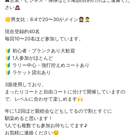
さい🙇‍♀️
🟡男女比：6:4で20〜30がメイン👩‍🦱👨‍🦱
現在登録約40名
毎回10〜20名ほど参加しています。
🔰 初心者・ブランクあり大歓迎
🔰 1人参加がほとんど
🔰 ラリー中心・強打控えめコートあり
🔰 ラケット貸出あり
3面使用しており、
まったりコートと自由コートに分けて開催していますの
で、レベルに合わせて楽しめます🙌
年に1.2回ほど親睦会などもしてるので割とすぐに
馴染めると思います！
1人でも複数でも参加お待ちしてます♪
お気軽に連絡ください😌