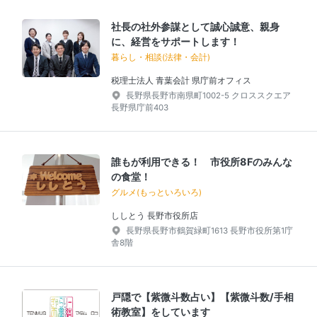
社長の社外参謀として誠心誠意、親身
に、経営をサポートします！
暮らし・相談(法律・会計)
税理士法人 青葉会計 県庁前オフィス
長野県長野市南県町1002-5 クロススクエア
長野県庁前403
誰もが利用できる！ 市役所8Fのみんな
の食堂！
グルメ(もっといろいろ)
ししとう 長野市役所店
長野県長野市鶴賀緑町1613 長野市役所第1庁
舎8階
戸隠で【紫微斗数占い】【紫微斗数/手相
術教室】をしています