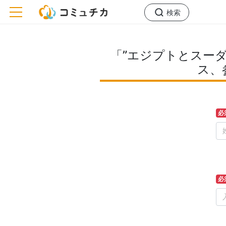
toggle navigation
検索
「”エジプトとスー
ス、
必
必