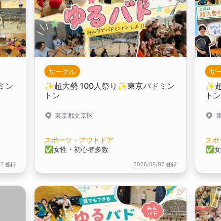
サークル
サ
ドミン
✨️超大勢 100人祭り✨️東京バドミン
✨️
トン
ト
東京都文京区
スポーツ・アウトドア
スポ
✅️女性・初心者多数
✅️
07 登録
2026/08/07 登録