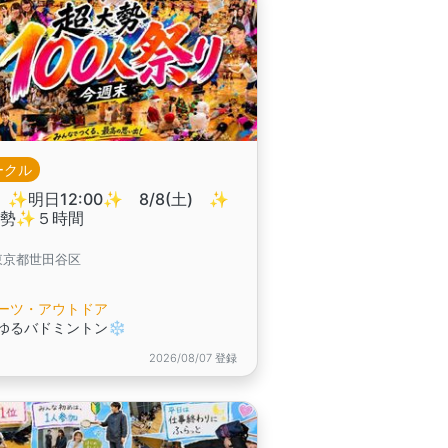
ークル
 ✨️明日12:00✨️ 8/8(土) ✨
大勢✨５時間
東京都世田谷区
ーツ・アウトドア
ゆるバドミントン❄️
2026/08/07 登録