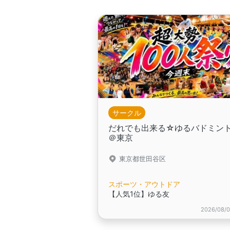
サークル
だれでも出来る☆ゆるバドミン
＠東京
東京都世田谷区
スポーツ・アウトドア
【人気1位】ゆる友
2026/08/