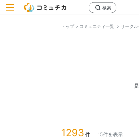
toggle navigation
検索
トップ
> コミュニティ一覧
> サークル
是
1293
件
15件を表示