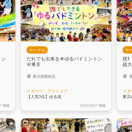
サークル
サ
トン
だれでも出来る☆ゆるバドミントン
残1
＠東京
超
東京都豊島区
スポーツ・アウトドア
スポ
【人気1位】ゆる友
東京
07 登録
2026/08/07 登録