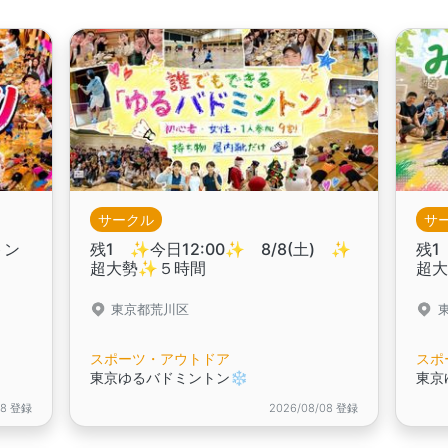
サークル
サ
トン
残1 ✨️今日12:00✨️ 8/8(土) ✨
残1
超大勢✨５時間
超
東京都荒川区
スポーツ・アウトドア
スポ
東京ゆるバドミントン❄️
東京
08 登録
2026/08/08 登録