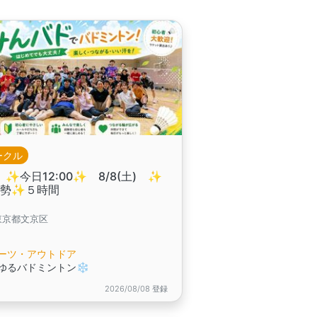
ークル
 ✨️今日12:00✨️ 8/8(土) ✨
大勢✨５時間
東京都文京区
ーツ・アウトドア
ゆるバドミントン❄️
2026/08/08 登録