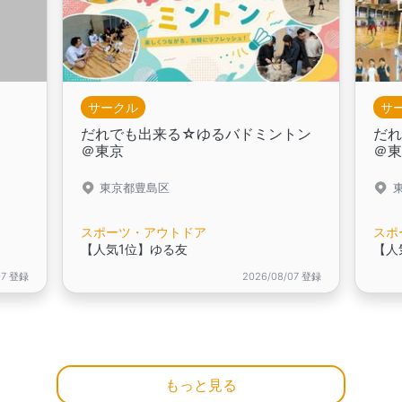
サークル
サ
だれでも出来る☆ゆるバドミントン
だ
＠東京
＠
東京都豊島区
スポーツ・アウトドア
スポ
【人気1位】ゆる友
【人
07 登録
2026/08/07 登録
もっと見る