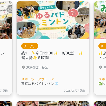
サークル
サ
トン
残1 ✨️今日12:00✨️ 8/8(土) ✨
✨️
超大勢✨５時間
ト
東京都世田谷区
スポーツ・アウトドア
スポ
東京ゆるバドミントン❄️
✅️
07 登録
2026/08/07 登録