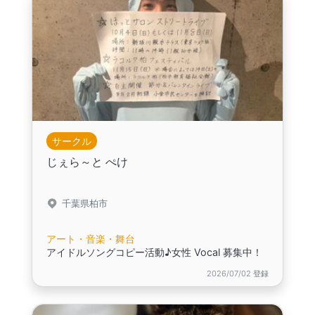
サークル
じぇら～と ぺけ
千葉県柏市
アート・音楽・舞台
アイドルソングコピー活動♪女性 Vocal 募集中！
2026/07/02 登録