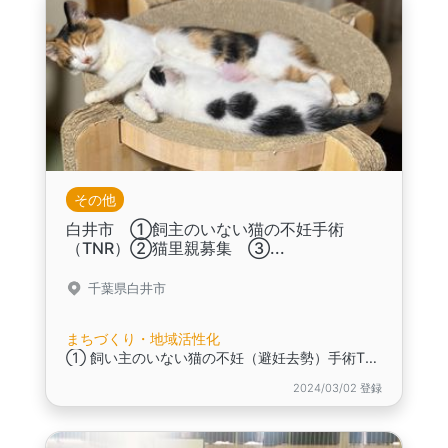
その他
白井市 ①飼主のいない猫の不妊手術
（TNR）②猫里親募集 ③...
千葉県白井市
まちづくり・地域活性化
① 飼い主のいない猫の不妊（避妊去勢）手術TNR についてのお知らせです。,②猫の里親募集も掲載致します。ずっとのおうちを。どうかよろしくお願いいたします。,③迷い猫 についてのお知らせです。
2024/03/02 登録