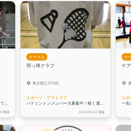
サークル
サ
羽っ球クラブ
ケア
東京都江戸川区
スポーツ・アウトドア
スポ
一緒にキラキラくるくるバトンを回してみませんか？
バドミントンメンバー大募集中！軽く運動、楽しく笑ってストレス発散！
一生
19 登録
2020/05/22 登録