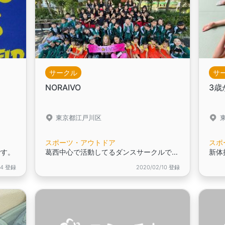
サークル
サ
NORAIVO
3歳
東京都江戸川区
スポーツ・アウトドア
スポ
です。
葛西中心で活動してるダンスサークルです。
14 登録
2020/02/10 登録