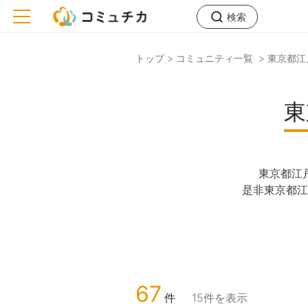
toggle navigation
検索
トップ
> コミュニティ一覧
> 東京都
東
東京都江
是非東京都江
67
件
15件を表示