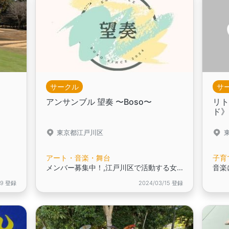
サークル
サ
アンサンブル 望奏 〜Boso〜
リ
ド
東京都江戸川区
アート・音楽・舞台
子育
う
メンバー募集中！,江戸川区で活動する女声アンサンブル合唱団
音楽
19 登録
2024/03/15 登録