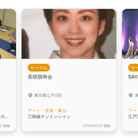
サークル
サ
長唄朋寿会
SA
東京都江戸川区
アート・音楽・舞台
アー
誰にでもできる無理のないやさしいヨガです。ぜひ一度体験にいらしてください。
三味線チントンシャン
05 登録
2026/05/25 登録