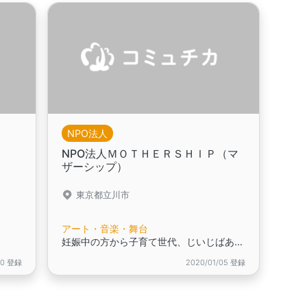
NPO法人
NPO法人ＭＯＴＨＥＲＳＨＩＰ（マ
ザーシップ）
東京都立川市
アート・音楽・舞台
妊娠中の方から子育て世代、じいじばあばの世代までの地域でのつながりをお手伝い！,音楽イベント、ワークショップなど楽しいイベント開催中！,予防医学、健康増進のための
30 登録
2020/01/05 登録