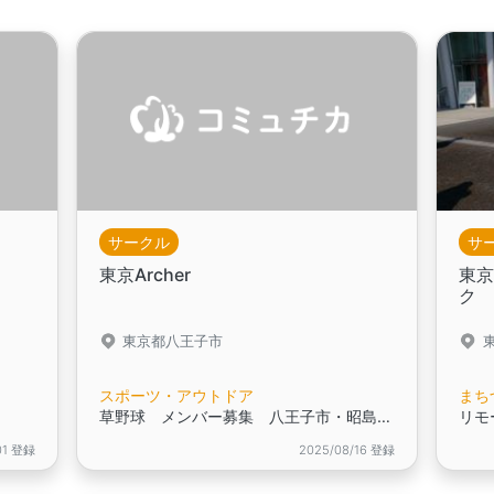
サークル
サ
東京Archer
東
ク 
東京都八王子市
スポーツ・アウトドア
まち
草野球 メンバー募集 八王子市・昭島市で活動 毎週土日の日中（日曜日メイン）
01 登録
2025/08/16 登録