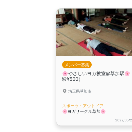
メンバー募集
🌸やさしいヨガ教室@草加駅🌸
験¥500）
埼玉県草加市
スポーツ・アウトドア
🌸ヨガサークル草加🌸
2022/05/