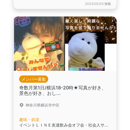
2023/05/03 投稿
メンバー募集
奇数月第1日/横浜18-20時★写真が好き、
景色が好き、おし...
神奈川県横浜市中区
趣味・娯楽
イベントＬＩＮＥ友達飲み会オフ会・社会人サークル交流パーティ