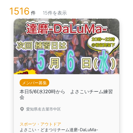
1516
件
15件を表示
メンバー募集
本日5/6(水)20時から よさこいチーム練習
会
愛知県名古屋市中区
スポーツ・アウトドア
よさこい・どまつりチーム達磨-DaLuMa-