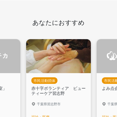
あなたにおすすめ
市民活動団体
市民活
室」
赤十字ボランティア ビュー
よみ点
ティーケア習志野
千葉県習志野市
千葉
福祉・医療
福祉・医