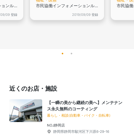
市民協働インフォメーションルーム登録団体です,
市民協働インフォメーションルーム登録団体です,
/09/09 登録
2019/09/09 登録
近くのお店・施設
【一瞬の美から継続の美へ】メンテナン
ス永久無料のコーティング
暮らし・相談(自動車・バイク・自転車)
NOJ静岡店
静岡県静岡市駿河区下川原6-29-16