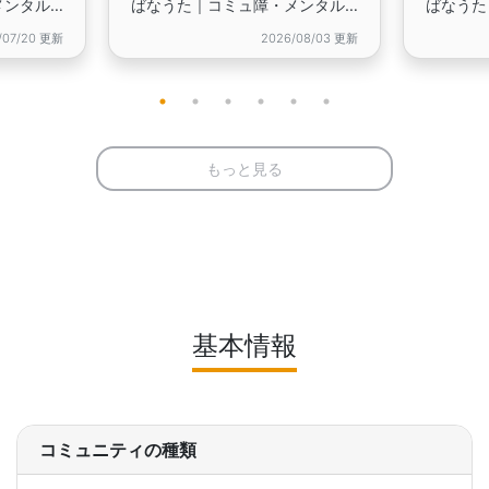
ばなうた｜コミュ障・メンタル疾患・HSP・発達障害・ニートなど、生きづらさを抱える方の居場所
ばなうた｜コミュ障・メンタル疾患・HSP・発達障害・ニートなど、生きづらさを抱える方の居場所
/07/20 更新
2026/08/03 更新
もっと見る
基本情報
コミュニティの種類