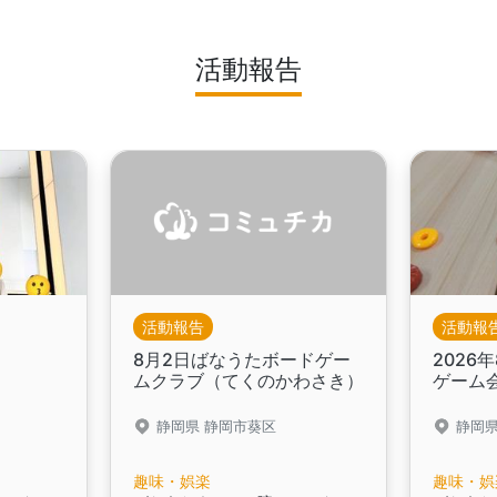
活動報告
活動報告
活動報
8月2日ばなうたボードゲー
2026
ムクラブ（てくのかわさき）
ゲーム
静岡県 静岡市葵区
静岡県
趣味・娯楽
趣味・娯