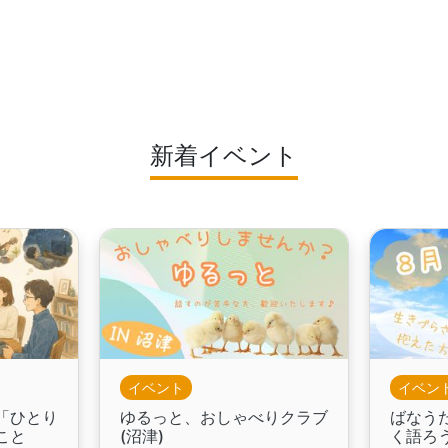
新着イベント
イベント
イベン
「ひとり
ゆるっと、おしゃべりクラブ
ばなう
こと
(沼津)
く語ろう