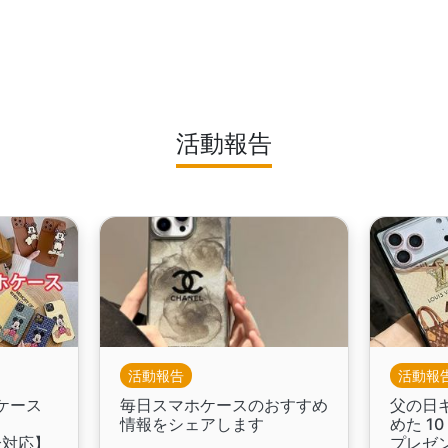
活動報告
活動報告
活動報
ケース
毎日スマホケースのおすすめ
父の日
情報をシェアします
めた 1
d全対応】
プレゼ