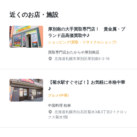
近くのお店・施設
厚別南の大手買取専門店！ 貴金属・ブ
ランド品高価買取中♪
ショッピング(買取・リサイクルショップ)
買取専門店おたからや厚別南店
北海道札幌市厚別区厚別南5-2-19
【菊水駅すぐそば！】お気軽に本格中華
♪
グルメ(中華)
中国料理 桂林
北海道札幌市白石区菊水3条3丁目2-1 クロッ
クス菊水1階