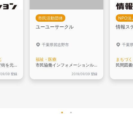
市民活動団体
NPO法
ユーユーサークル
情報ス
千葉県習志野市
千葉
化
福祉・医療
まちづく
民間図書館とイベントで街を元気に！,
市民協働インフォメーションルーム登録団体です,
/09/09 登録
2019/09/09 登録