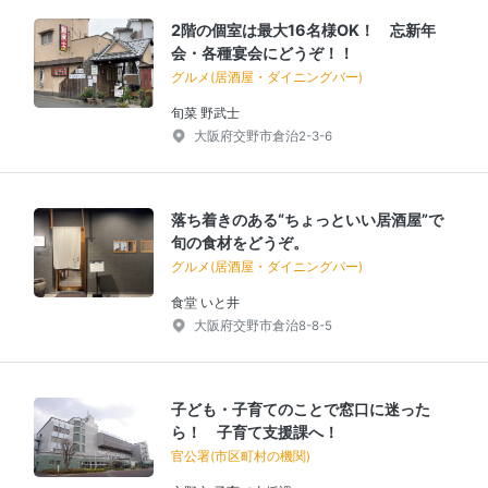
2階の個室は最大16名様OK！ 忘新年
会・各種宴会にどうぞ！！
グルメ(居酒屋・ダイニングバー)
旬菜 野武士
大阪府交野市倉治2-3-6
落ち着きのある“ちょっといい居酒屋”で
旬の食材をどうぞ。
グルメ(居酒屋・ダイニングバー)
食堂 いと井
大阪府交野市倉治8-8-5
子ども・子育てのことで窓口に迷った
ら！ 子育て支援課へ！
官公署(市区町村の機関)