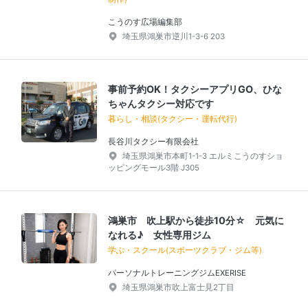
こうのす広場編集部
埼玉県鴻巣市逆川1-3-6 203
事前予約OK！タクシーアプリGO、ひな
ちゃんタクシー対応です
暮らし・相談(タクシー・運転代行)
長谷川タクシー有限会社
埼玉県鴻巣市本町1-1-3 エルミこうのすショ
ッピングモール3階 J305
鴻巣市 吹上駅から徒歩10分☆ 元気に
なれる♪ 女性専用ジム
学ぶ・スクール(スポーツクラブ・ジム等)
パーソナルトレーニングジムEXERISE
埼玉県鴻巣市吹上富士見2丁目