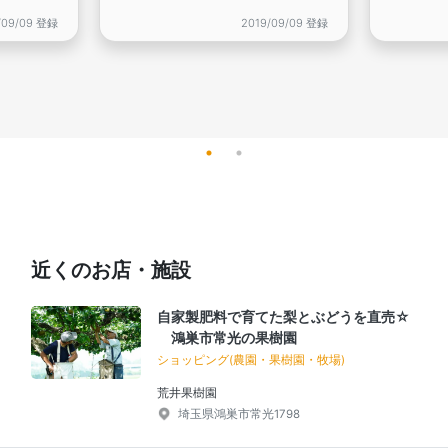
/09/09 登録
2019/09/09 登録
近くのお店・施設
自家製肥料で育てた梨とぶどうを直売☆
鴻巣市常光の果樹園
ショッピング(農園・果樹園・牧場)
荒井果樹園
埼玉県鴻巣市常光1798