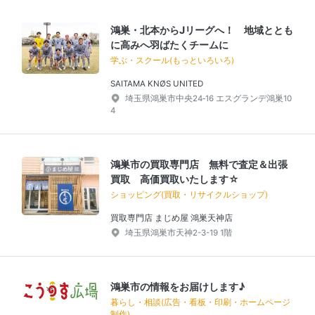
鴻巣・北本からJリーグへ！ 地域ととも
に高みへ羽ばたくチームに
学ぶ・スクール(もっといろいろ)
SAITAMA KNØS UNITED
埼玉県鴻巣市中央24‐16 エスグランデ鴻巣10
4
鴻巣市の買取専門店 無料で査定＆出張
買取 高価買取いたします☆
ショッピング(買取・リサイクルショップ)
買取専門店 まじめ屋 鴻巣天神店
埼玉県鴻巣市天神2-3-19 1階
鴻巣市の情報をお届けします♪
暮らし・相談(広告・看板・印刷・ホームページ
制作)