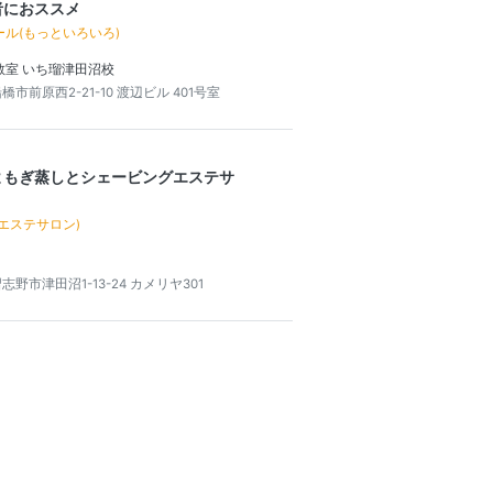
者におススメ
ル(もっといろいろ)
教室 いち瑠津田沼校
市前原西2-21-10 渡辺ビル 401号室
よもぎ蒸しとシェービングエステサ
エステサロン)
志野市津田沼1-13-24 カメリヤ301