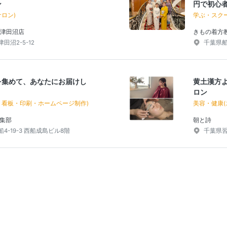
ン
円で初心
ロン)
学ぶ・スクー
TY 津田沼店
きもの着方
沼2-5-12
千葉県船橋
を集めて、あなたにお届けし
黄土漢方
ロン
・看板・印刷・ホームページ制作)
美容・健康(
集部
朝と詩
4-19-3 西船成島ビル8階
千葉県習