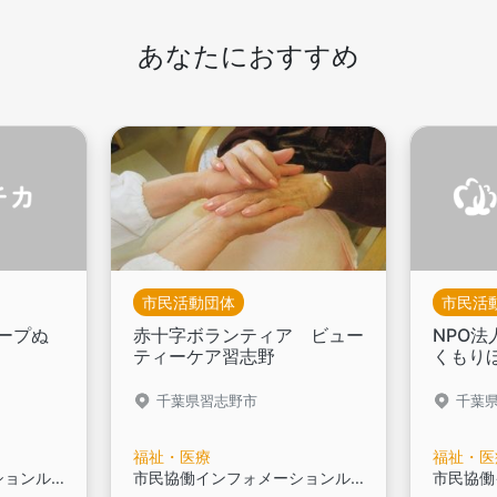
あなたにおすすめ
市民活動団体
市民活
ープぬ
赤十字ボランティア ビュー
NPO
ティーケア習志野
くもり
千葉県習志野市
千葉
福祉・医療
福祉・医
市民協働インフォメーションルーム登録団体です,
市民協働インフォメーションルーム登録団体です,