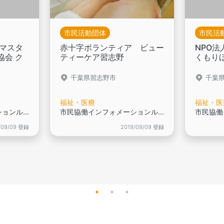
市民活動団体
市民活
 マスタ
赤十字ボランティア ビュー
NPO
協会 ク
ティーケア習志野
くもり
千葉県習志野市
千葉
福祉・医療
福祉・医
市民協働インフォメーションルーム登録団体です,
市民協働インフォメーションルーム登録団体です,
/09/09 登録
2019/09/09 登録