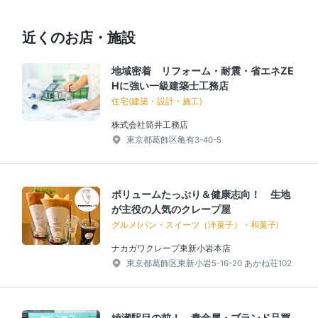
近くのお店・施設
地域密着 リフォーム・耐震・省エネZE
Hに強い一級建築士工務店
住宅(建築・設計・施工)
株式会社筒井工務店
東京都葛飾区亀有3-40-5
ボリュームたっぷり＆健康志向！ 生地
が主役の人気のクレープ屋
グルメ(パン・スイーツ（洋菓子）・和菓子)
ナカガワクレープ東新小岩本店
東京都葛飾区東新小岩5-16-20 あかね荘102
綾瀬駅目の前！ 貴金属・ブランド品買