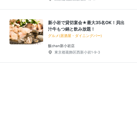
新小岩で貸切宴会★最大35名OK！貝出
汁牛もつ鍋と飲み放題！
グルメ(居酒屋・ダイニングバー)
飯chan新小岩店
東京都葛飾区西新小岩1-9-3