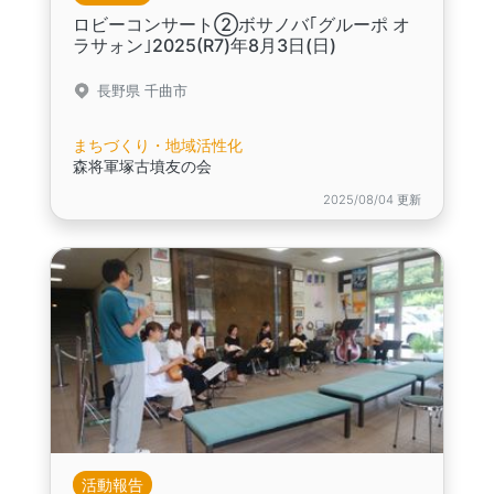
ロビーコンサート②ボサノバ｢グルーポ オ
ラサォン｣2025(R7)年8月3日(日)
長野県 千曲市
まちづくり・地域活性化
森将軍塚古墳友の会
2025/08/04 更新
活動報告