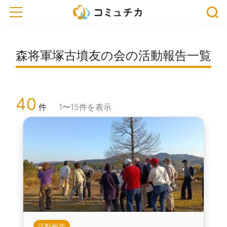
toggle navigation
森将軍塚古墳友の会の活動報告一覧
40
件
1〜15件を表示
活動報告