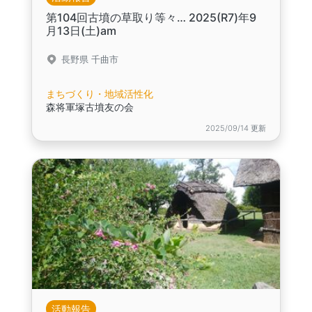
第104回古墳の草取り等々… 2025(R7)年9
月13日(土)am
長野県 千曲市
まちづくり・地域活性化
森将軍塚古墳友の会
2025/09/14 更新
活動報告